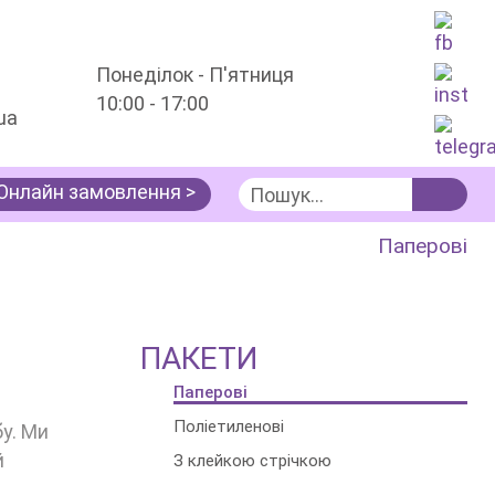
Понеділок - П'ятниця
10:00 - 17:00
ua
Онлайн замовлення >
Послуги
Упаковка
Пакети
Паперові
ПАКЕТИ
Паперові
Поліетиленові
у. Ми
й
З клейкою стрічкою