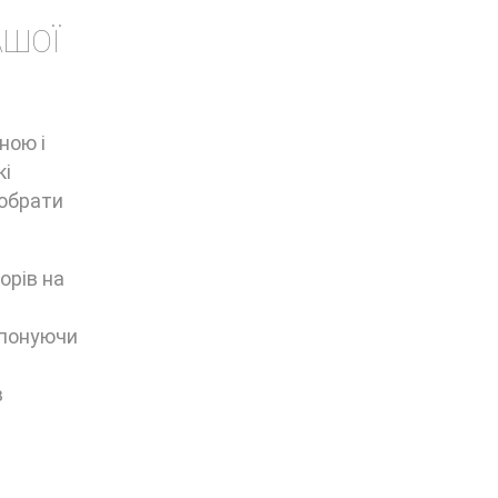
АШОЇ
ною і
кі
 обрати
орів на
опонуючи
в