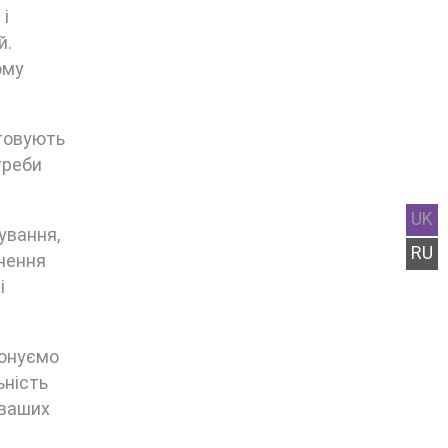
 і
й.
ому
стовують
треби
UK
ування,
RU
снення
і
понуємо
ьність
 ваших