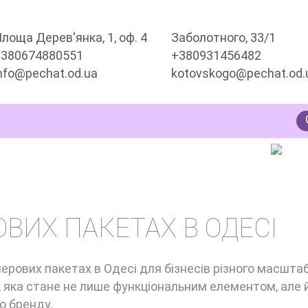
лоща Дерев'янка, 1, оф. 4
Заболотного, 33/1
+380674880551
+380931456482
nfo@pechat.od.ua
kotovskogo@pechat.od.
ЕТІВ
ВИХ ПАКЕТАХ В ОДЕСІ
ерових пакетах в Одесі для бізнесів різного масштаб
и, яка стане не лише функціональним елементом, але 
о бренду.