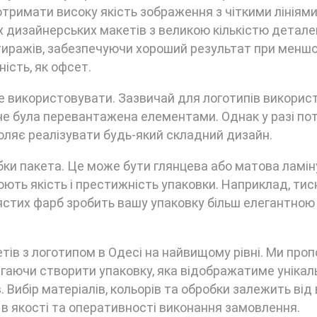
римати високу якість зображення з чіткими лініями
 дизайнерських макетів з великою кількістю детале
 тиражів, забезпечуючи хороший результат при менш
ість, як офсет.
чете використовувати. Зазвичай для логотипів викори
 не була перевантажена елементами. Однак у разі по
ляє реалізувати будь-який складний дизайн.
ки пакета. Це може бути глянцева або матова ламін
люють якість і престижність упаковки. Наприклад, ти
ястих фарб зробить вашу упаковку більш елегантною 
тів з логотипом в Одесі на найвищому рівні. Ми про
агаючи створити упаковку, яка відображатиме унікал
 Вибір матеріалів, кольорів та обробки залежить від
 в якості та оперативності виконання замовлення.