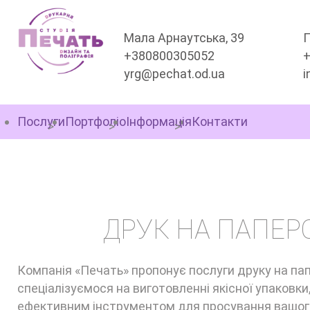
Мала Арнаутська, 39
П
+380800305052
yrg@pechat.od.ua
i
Послуги
Портфоліо
Інформація
Контакти
ДРУК ПАПЕРОВИХ ПАК
ДРУК НА ПАПЕРО
Компанія «Печать» пропонує послуги друку на пап
спеціалізуємося на виготовленні якісної упаковк
ефективним інструментом для просування вашог