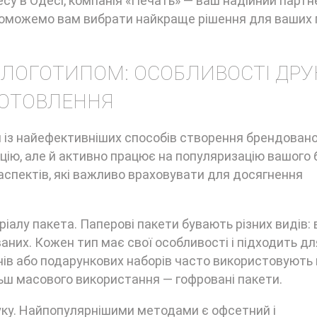
есу в Одесі, компанія «Печать» — ваш надійний партн
опоможемо вам вибрати найкраще рішення для ваших
 ЛОГОТИПОМ: ОСОБЛИВОСТІ ДРУК
ОТОВЛЕННЯ
н із найефективніших способів створення брендовано
цію, але й активно працює на популяризацію вашого б
аспектів, які важливо враховувати для досягнення
ріалу пакета. Паперові пакети бувають різних видів: 
них. Кожен тип має свої особливості і підходить дл
нів або подарункових наборів часто використовують 
льш масового використання — гофровані пакети.
уку. Найпопулярнішими методами є офсетний і