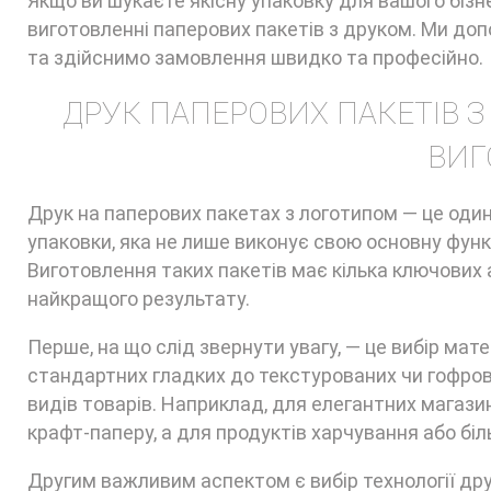
Якщо ви шукаєте якісну упаковку для вашого бізн
виготовленні паперових пакетів з друком. Ми д
та здійснимо замовлення швидко та професійно.
ДРУК ПАПЕРОВИХ ПАКЕТІВ З
ВИГ
Друк на паперових пакетах з логотипом — це оди
упаковки, яка не лише виконує свою основну функ
Виготовлення таких пакетів має кілька ключових 
найкращого результату.
Перше, на що слід звернути увагу, — це вибір мате
стандартних гладких до текстурованих чи гофрова
видів товарів. Наприклад, для елегантних магази
крафт-паперу, а для продуктів харчування або бі
Другим важливим аспектом є вибір технології др