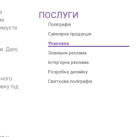
а
ПОСЛУГИ
им
Поліграфія
римуєте
Сувенірна продукція
Упаковка
. Далі,
Зовнішня реклама
Інтер'єрна реклама
Розробка дизайну
тного
Святкова поліграфія
вку під