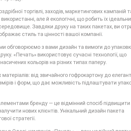
здрібної торгівлі, заходів, маркетингових кампаній т
 використанні, але й екологічні, що робить їх ідеальн
 середовище. Завдяки друку на таких пакетах, ви от
бражає стиль та цінності вашої компанії.
ми обговорюємо з вами дизайн та вимоги до упаковки
уку. «Печать» використовує сучасні технології, що
насичених кольорів на різних типах паперу.
 матеріалів: від звичайного гофрокартону до елеган
змірів і форм, що дає можливість підлаштувати упако
 елементами бренду — це відмінний спосіб підвищити
 залучити нових клієнтів. Унікальний дизайн пакета
вої стратегії.