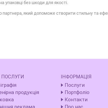
а упаковці без шкоди для якості.
о партнера, який допоможе створити стильну та еф
 ПОСЛУГИ
ІНФОРМАЦІЯ
іграфія
Послуги
енірна продукція
Портфоліо
ковка
Контакти
нішня реклама
Про нас