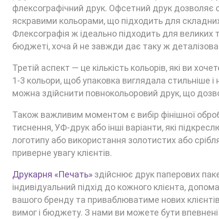
флексографічний друк. Офсетний друк дозволяє от
яскравими кольорами, що підходить для складних
Флексографія ж ідеально підходить для великих
бюджеті, хоча й не завжди дає таку ж деталізован
Третій аспект — це кількість кольорів, які ви хо
1-3 кольори, щоб упаковка виглядала стильніше і
можна здійснити повнокольоровий друк, що дозво
Також важливим моментом є вибір фінішної оброб
тиснення, УФ-друк або інші варіанти, які підкрес
логотипу або використання золотистих або срібл
приверне увагу клієнтів.
Друкарня «Печать»
здійснює друк паперових паке
індивідуальний підхід до кожного клієнта, допом
вашого бренду та приваблюватиме нових клієнтів.
вимог і бюджету. З нами ви можете бути впевнені