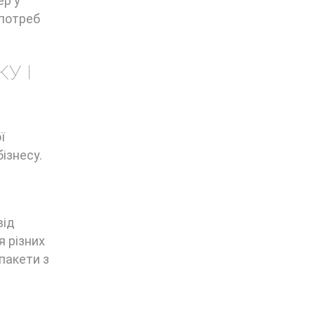
ер у
 потреб
У І
ї
ізнесу.
від
я різних
пакети з