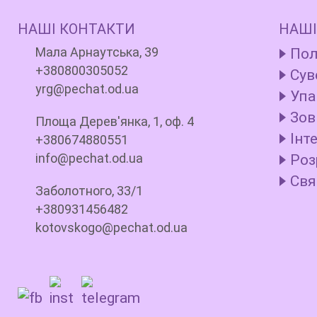
НАШІ КОНТАКТИ
НАШІ
Мала Арнаутська, 39
Пол
+380800305052
Сув
yrg@pechat.od.ua
Упа
Зов
Площа Дерев'янка, 1, оф. 4
Інт
+380674880551
info@pechat.od.ua
Роз
Свя
Заболотного, 33/1
+380931456482
kotovskogo@pechat.od.ua