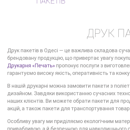
ПАКЕТІВ
ДРУК ПА
Друк пакетів в Одесі — це важлива складова суч
брендовану продукцію, що привертає увагу покуп
Друкарня «Печать»
пропонує послуги з виготовлен
гарантуємо високу якість, оперативність та конку
В нашій друкарні можна замовити пакети з поліет
дизайном. Завдяки використанню сучасних техноло
наших клієнтів. Ви можете обрати пакети для про
акцій, а також пакети для транспортування товарі
Особливу увагу ми приділяємо екологічним матері
привабливою, а й безпечною для навколишнього с