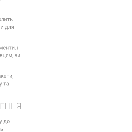
олить
ти для
енти, і
вцям, ви
акети,
у та
ЛЕННЯ
у до
ть