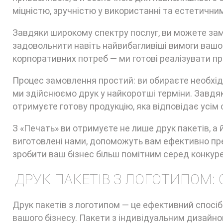
міцністю, зручністю у використанні та естетични
Завдяки широкому спектру послуг, ви можете зам
задовольнити навіть найвибагливіші вимоги вашог
корпоративних потреб — ми готові реалізувати пр
Процес замовлення простий: ви обираєте необхідн
ми здійснюємо друк у найкоротші терміни. Завд
отримуєте готову продукцію, яка відповідає усім
З «Печать» ви отримуєте не лише друк пакетів, а 
виготовлені нами, допоможуть вам ефективно пр
зробити ваш бізнес більш помітним серед конкуре
ДРУК ПАКЕТІВ З ЛОГОТИПОМ:
Друк пакетів з логотипом — це ефективний спосіб
вашого бізнесу. Пакети з індивідуальним дизайно