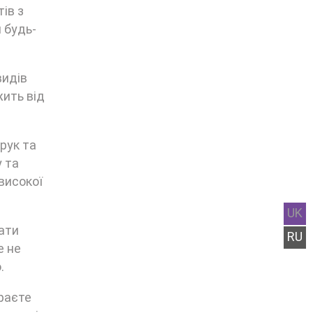
ів з
 будь-
видів
жить від
рук та
у та
високої
UK
дати
RU
е не
.
ираєте