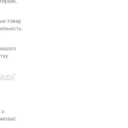
тиражі,
вши товар
ояльність
вашого
итку
АФІЇ
а
 з
мпанії.