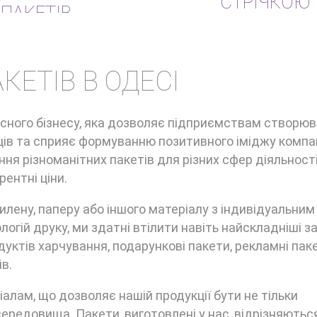
СТРІЧКОЮ
ПАКЕТІВ
КЕТІВ В ОДЕСІ
асного бізнесу, яка дозволяє підприємствам створю
ців та сприяє формуванню позитивного іміджу компан
ня різноманітних пакетів для різних сфер діяльності
рентні ціни.
илену, паперу або іншого матеріалу з індивідуальним
гій друку, ми здатні втілити навіть найскладніші 
дуктів харчування, подарункові пакети, рекламні пак
в.
алам, що дозволяє нашій продукції бути не тільки
ередовища. Пакети, виготовлені у нас, відрізняютьс