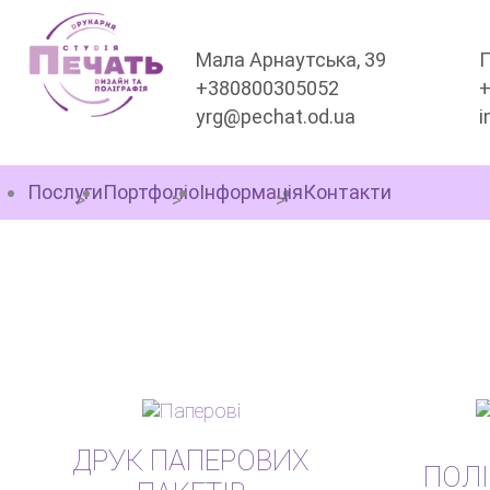
Мала Арнаутська, 39
П
+380800305052
yrg@pechat.od.ua
i
Послуги
Портфоліо
Інформація
Контакти
ДРУК ПАКЕТІВ
ДРУК ПАПЕРОВИХ
ПОЛ