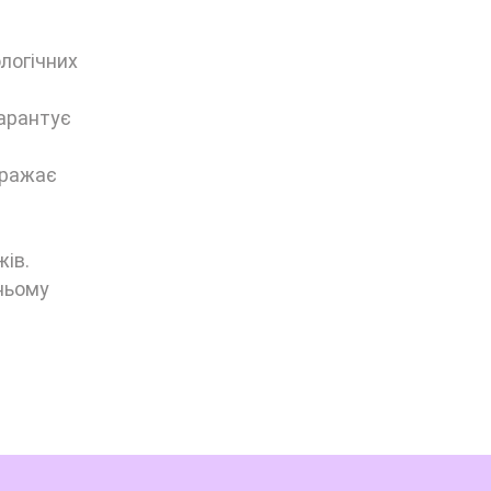
ологічних
гарантує
бражає
жів.
ньому