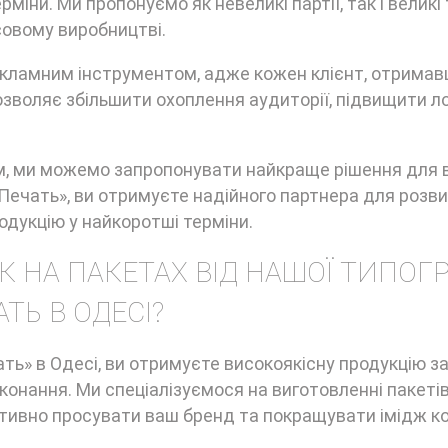
міни. Ми пропонуємо як невеликі партії, так і великі 
овому виробництві.
екламним інструментом, адже кожен клієнт, отрима
дозволяє збільшити охоплення аудиторії, підвищити л
м, ми можемо запропонувати найкраще рішення для 
«Печать», ви отримуєте надійного партнера для розв
одукцію у найкоротші терміни.
 НА ПАКЕТАХ ВІД НАШОЇ ТИПОГР
ТЬ В ОДЕСІ?
ать» в Одесі, ви отримуєте високоякісну продукцію з
онання. Ми спеціалізуємося на виготовленні пакетів
тивно просувати ваш бренд та покращувати імідж ко