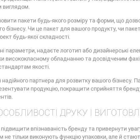
м виглядом.
овити пакети будь-якого розміру та форми, що дозв
о бізнесу. Чи це пакет для вашого продукту, чи паке
оект будь-якої складності.
і параметри, надаєте логотип або дизайнерські елем
яки висококласному обладнанню та досвідченим фахі
 стандартам якості.
й надійного партнера для розвитку вашого бізнесу. П
езентувати продукцію, покращити сприйняття бренд
нтів.
 ОСОБЛИВОСТІ ДРУКУ І ВИГОТОВ
 підвищити впізнаваність бренду та привернути уваг
м не тільки виконують функцію упаковки, але й стаю