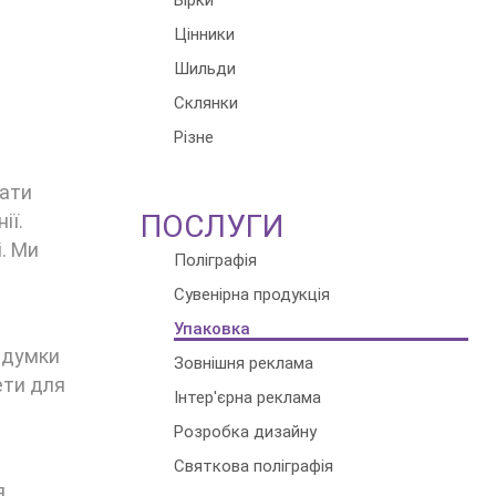
Бірки
Цінники
Шильди
Склянки
Різне
вати
ПОСЛУГИ
ії.
. Ми
Поліграфія
Сувенірна продукція
Упаковка
задумки
Зовнішня реклама
ети для
Інтер'єрна реклама
Розробка дизайну
Святкова поліграфія
я