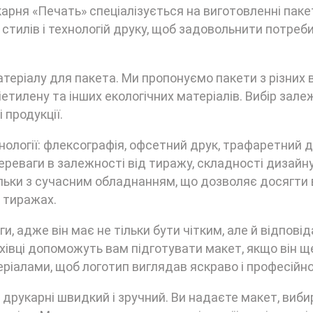
рня «Печать» спеціалізується на виготовленні пакет
стилів і технологій друку, щоб задовольнити потреби
теріалу для пакета. Ми пропонуємо пакети з різних 
іетилену та інших екологічних матеріалів. Вибір зале
 продукції.
нології: флексографія, офсетний друк, трафаретний д
ереваги в залежності від тиражу, складності дизайн
ільки з сучасним обладнанням, що дозволяє досягти 
х тиражах.
и, адже він має не тільки бути чітким, але й відпові
івці допоможуть вам підготувати макет, якщо він щ
ріалами, щоб логотип виглядав яскраво і професійно
 друкарні швидкий і зручний. Ви надаєте макет, виб