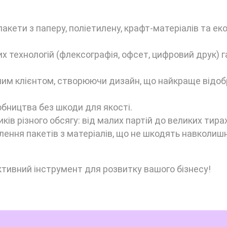
акети з паперу, поліетилену, крафт-матеріалів та ек
 технологій (флексографія, офсет, цифровий друк) 
им клієнтом, створюючи дизайн, що найкраще відо
обництва без шкоди для якості.
ків різного обсягу: від малих партій до великих тира
ення пакетів з матеріалів, що не шкодять навколиш
ктивний інструмент для розвитку вашого бізнесу!