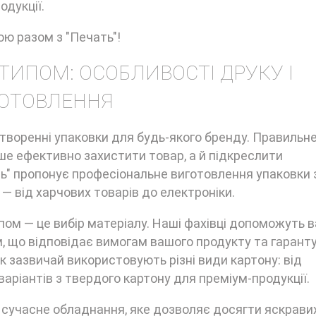
дукції.
ю разом з "Печать"!
ТИПОМ: ОСОБЛИВОСТІ ДРУКУ І
ОТОВЛЕННЯ
творенні упаковки для будь-якого бренду. Правильн
е ефективно захистити товар, а й підкреслити
ть" пропонує професіональне виготовлення упаковки 
— від харчових товарів до електроніки.
ипом — це вибір матеріалу. Наші фахівці допоможуть 
, що відповідає вимогам вашого продукту та гарант
к зазвичай використовують різні види картону: від
аріантів з твердого картону для преміум-продукції.
учасне обладнання, яке дозволяє досягти яскравих,