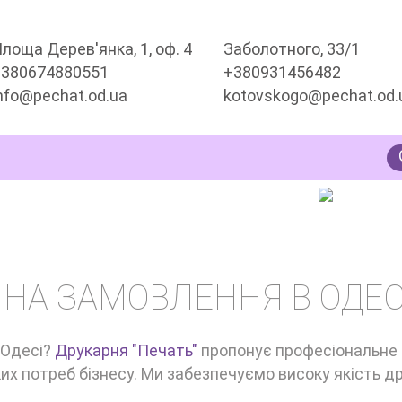
лоща Дерев'янка, 1, оф. 4
Заболотного, 33/1
+380674880551
+380931456482
nfo@pechat.od.ua
kotovskogo@pechat.od.
ЕННЯ
 НА ЗАМОВЛЕННЯ В ОДЕС
 Одесі?
Друкарня "Печать"
пропонує професіональне
х потреб бізнесу. Ми забезпечуємо високу якість др