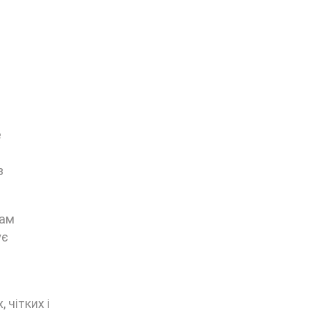
е
з
вам
ує
 чітких і