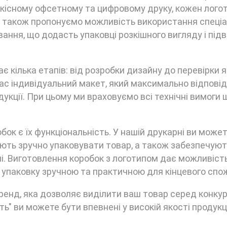
якісному офсетному та цифровому друку, кожен лого
Ми також пропонуємо можливість використання спеці
вання, що додасть упаковці розкішного вигляду і підв
 кілька етапів: від розробки дизайну до перевірки я
вас індивідуальний макет, який максимально відпові
укції. При цьому ми враховуємо всі технічні вимоги
к є їх функціональність. У нашій друкарні ви може
яють зручно упаковувати товар, а також забезпечуют
ні. Виготовлення коробок з логотипом дає можливіст
и упаковку зручною та практичною для кінцевого спо
бренд, яка дозволяє виділити ваш товар серед конкур
ь" ви можете бути впевнені у високій якості продукці