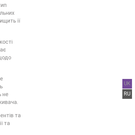
тип
альних
ищить її
кості
дає
 щодо
те
UK
ь
RU
ь не
живача.
ентів та
ї та