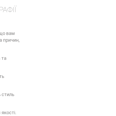
АФІЇ
 що вам
а причин,
 та
ть
ь стиль
 якості.