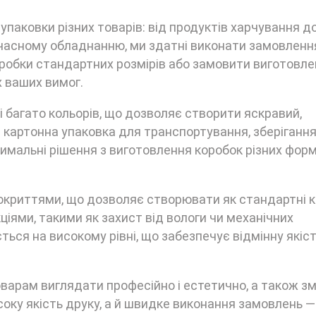
аковки різних товарів: від продуктів харчування до 
учасному обладнанню, ми здатні виконати замовленн
оробки стандартних розмірів або замовити виготовл
х ваших вимог.
і багато кольорів, що дозволяє створити яскравий,
 картонна упаковка для транспортування, зберігання
мальні рішення з виготовлення коробок різних форм
покриттями, що дозволяє створювати як стандартні к
ціями, такими як захист від вологи чи механічних
ся на високому рівні, що забезпечує відмінну якіс
варам виглядати професійно і естетично, а також з
оку якість друку, а й швидке виконання замовлень —