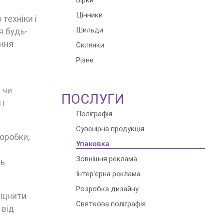
Бірки
Цінники
техніки і
Шильди
я будь-
ення
Склянки
Різне
 чи
ПОСЛУГИ
 і
Поліграфія
Сувенірна продукція
оробки,
Упаковка
Зовнішня реклама
ть
Інтер'єрна реклама
Розробка дизайну
міцнити
Святкова поліграфія
 від