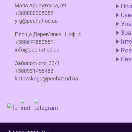
Мала Арнаутська, 39
Пол
+380800305052
Сув
yrg@pechat.od.ua
Упа
Зов
Площа Дерев'янка, 1, оф. 4
Інт
+380674880551
info@pechat.od.ua
Роз
Свя
Заболотного, 33/1
+380931456482
kotovskogo@pechat.od.ua