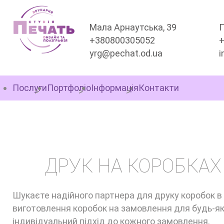
Мала Арнаутська, 39
П
+380800305052
yrg@pechat.od.ua
i
Послуги
Портфоліо
Інформація
Контакти
КОРОБКИ НА ЗАМОВЛ
ДРУК НА КОРОБКАХ
Шукаєте надійного партнера для друку коробок в
виготовлення коробок на замовлення для будь-яки
індивідуальний підхід до кожного замовлення.