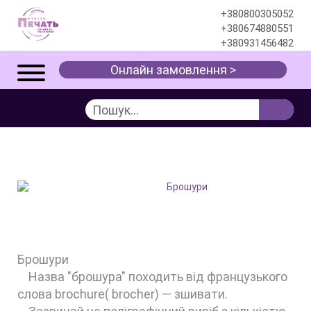
+380800305052
+380674880551
+380931456482
Онлайн замовлення >
ДРУК БРОШУР
Послуги
Поліграфія
Брошури
Брошури
Назва "брошура" походить від французького
слова brochure( brocher) — зшивати.