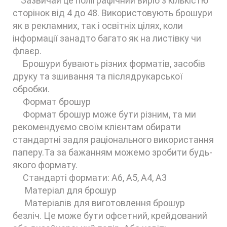
Зазвичай це поліграфічний виріб з кількістю
сторінок від 4 до 48. Використовують брошури
як в рекламних, так і освітніх цілях, коли
інформації занадто багато як на листівку чи
флаєр.
Брошури бувають різних форматів, засобів
друку та зшивання та післядрукарської
обробки.
Формат брошур
Формат брошур може бути різним, та ми
рекомендуємо своїм клієнтам обирати
стандартні задля раціонального використання
паперу.Та за бажанням можемо зробити будь-
якого формату.
Стандарті формати: А6, А5, А4, А3
Матеріал для брошур
Матеріалів для виготовлення брошур
безліч. Це може бути офсетний, крейдований