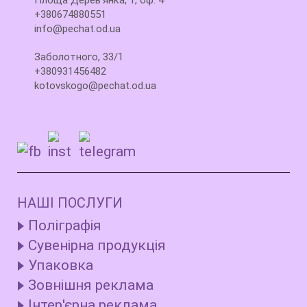
Площа Дерев'янка, 1, оф. 4
+380674880551
info@pechat.od.ua
Заболотного, 33/1
+380931456482
kotovskogo@pechat.od.ua
НАШІ ПОСЛУГИ
Поліграфія
Сувенірна продукція
Упаковка
Зовнішня реклама
Інтер'єрна реклама