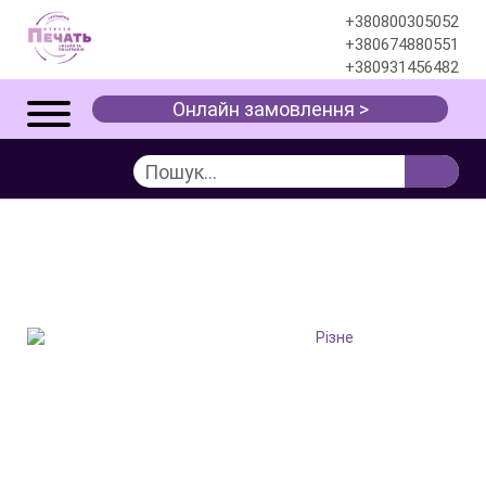
+380800305052
+380674880551
+380931456482
Онлайн замовлення >
ВСЕ ДЛЯ ЗОВНІШНЬОЇ
РЕКЛАМИ
Послуги
Зовнішня реклама
Різне