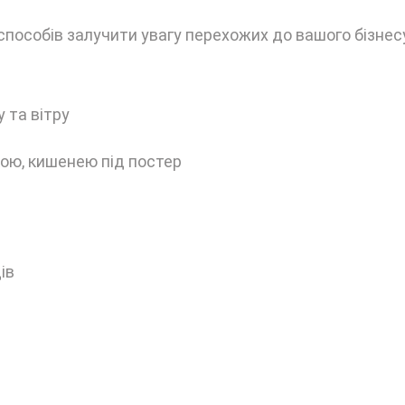
пособів залучити увагу перехожих до вашого бізнес
у та вітру
кою, кишенею під постер
дів