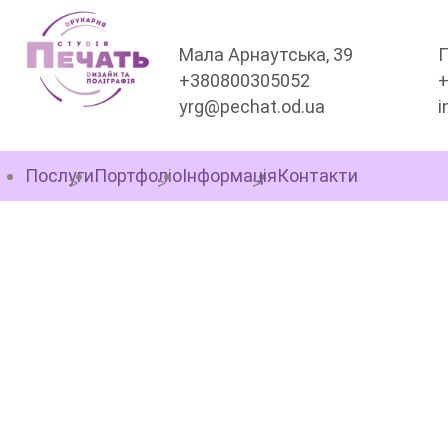
Мала Арнаутська, 39
П
+380800305052
yrg@pechat.od.ua
i
Послуги
Портфоліо
Інформація
Контакти
МИМОХІДИ ТА ШТЕНД
ОДЕСІ — ВУЛИЧНА РЕ