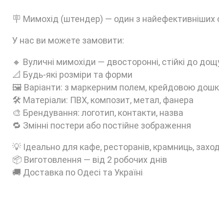
🪧 Мимохід (штендер) — один з найефективніших с
У нас ви можете замовити:
🔸 Вуличні мимохіди — двосторонні, стійкі до дощ
📐 Будь-які розміри та форми
🖼️ Варіанти: з маркерним полем, крейдовою дош
🛠️ Матеріали: ПВХ, композит, метал, фанера
🎨 Брендування: логотип, контакти, назва
🔁 Змінні постери або постійне зображення
💡 Ідеально для кафе, ресторанів, крамниць, захо
📦 Виготовлення — від 2 робочих днів
🚚 Доставка по Одесі та Україні