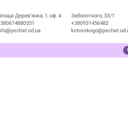
лоща Дерев'янка, 1, оф. 4
Заболотного, 33/1
+380674880551
+380931456482
nfo@pechat.od.ua
kotovskogo@pechat.od.
ЕРИ НА ЗАМОВЛЕННЯ В
КЛАМА ДЛЯ БІЗНЕСУ