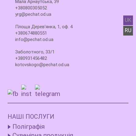
Мала Арнаутська, 39
+380800305052
yrg@pechat.od.ua
UK
Площа Дерев'янка, 1, оф. 4
RU
+380674880551
info@pechat.od.ua
Заболотного, 33/1
+380931456482
kotovskogo@pechat.od.ua
НАШІ ПОСЛУГИ
Поліграфія
Сувенірна продукція