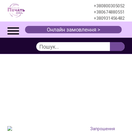
+380800305052
+380674880551
+380931456482
Онлайн замовлення >
ВЕСІЛЬНІ ЗАПРОШЕННЯ
НА ЗАМОВЛЕННЯ В
ОДЕСІ —
ДИЗАЙНЕРСЬКИЙ
ДРУК, СУРГУЧ, АКРИЛ
Послуги
Святкова поліграфія
Запрошення