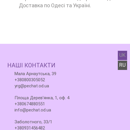
Доставка по Одесі та Україні.
UK
НАШІ КОНТАКТИ
RU
Мала Арнаутська, 39
+380800305052
yrg@pechat.od.ua
Площа Дерев'янка, 1, оф. 4
+380674880551
info@pechat.od.ua
Заболотного, 33/1
+380931456482