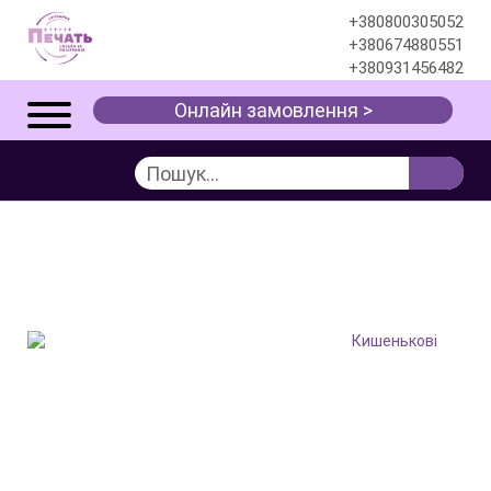
+380800305052
+380674880551
+380931456482
Онлайн замовлення >
ДРУК КИШЕНЬКОВИХ
КАЛЕНДАРІВ
Послуги
Поліграфія
Календарі
Кишенькові