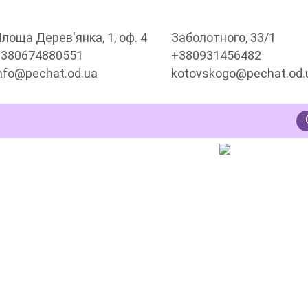
лоща Дерев'янка, 1, оф. 4
Заболотного, 33/1
+380674880551
+380931456482
nfo@pechat.od.ua
kotovskogo@pechat.od.
 РЕКЛАМИ
Пос