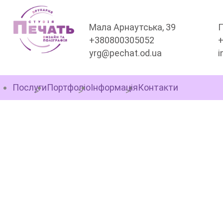
Мала Арнаутська, 39
П
+380800305052
yrg@pechat.od.ua
i
Послуги
Портфоліо
Інформація
Контакти
ДИЗАЙН ІНТЕР'ЄРНОЇ