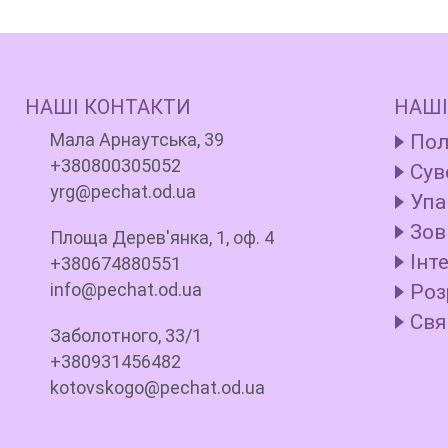
НАШІ КОНТАКТИ
НАШІ
Мала Арнаутська, 39
Пол
+380800305052
Сув
yrg@pechat.od.ua
Упа
Зов
Площа Дерев'янка, 1, оф. 4
Інт
+380674880551
info@pechat.od.ua
Роз
Свя
Заболотного, 33/1
+380931456482
kotovskogo@pechat.od.ua