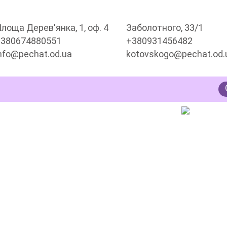
лоща Дерев'янка, 1, оф. 4
Заболотного, 33/1
+380674880551
+380931456482
nfo@pechat.od.ua
kotovskogo@pechat.od.