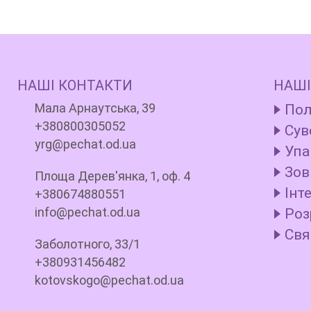
НАШІ КОНТАКТИ
НАШІ
Мала Арнаутська, 39
Пол
+380800305052
Сув
yrg@pechat.od.ua
Упа
Зов
Площа Дерев'янка, 1, оф. 4
Інт
+380674880551
info@pechat.od.ua
Роз
Свя
Заболотного, 33/1
+380931456482
kotovskogo@pechat.od.ua