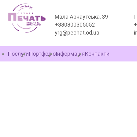
Мала Арнаутська, 39
П
+380800305052
yrg@pechat.od.ua
i
Послуги
Портфоліо
Інформація
Контакти
ПІДСТАВКИ ДЛЯ
ПРОДУКЦІЇ