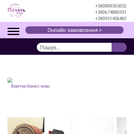
+380800305052
+380674880551
+380931456482
Онлайн замовлення >
ВІЗИТКИ БІЗНЕС-КЛАС
Портфоліо
Поліграфія
Візитки
Візитки бізнес-клас