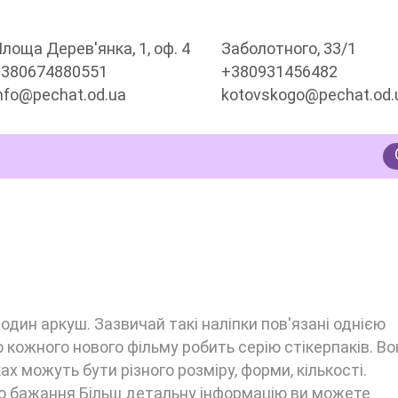
лоща Дерев'янка, 1, оф. 4
Заболотного, 33/1
+380674880551
+380931456482
nfo@pechat.od.ua
kotovskogo@pechat.od.
МНИМИ
 один аркуш. Зазвичай такі наліпки пов'язані однією
 кожного нового фільму робить серію стікерпаків. Во
х можуть бути різного розміру, форми, кількості.
о бажання Більш детальну інформацію ви можете