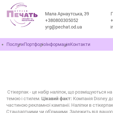
Мала Арнаутська, 39
П
+380800305052
yrg@pechat.od.ua
i
Послуги
Портфоліо
Інформація
Контакти
СТІКЕРПАКИ З ОБ'Є
НАЛІПКАМИ
Стікерпак - це набір наліпок, що розміщуються на
темою і стилем.
Цікавий факт:
Компанія Disney до
частиною рекламної кампанії. Наліпки в стікерпака
Стандартними чи об'ємними. Залежить від вашог