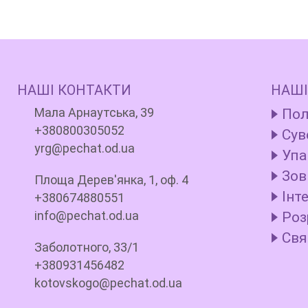
НАШІ КОНТАКТИ
НАШІ
Мала Арнаутська, 39
Пол
+380800305052
Сув
yrg@pechat.od.ua
Упа
Зов
Площа Дерев'янка, 1, оф. 4
Інт
+380674880551
info@pechat.od.ua
Роз
Свя
Заболотного, 33/1
+380931456482
kotovskogo@pechat.od.ua