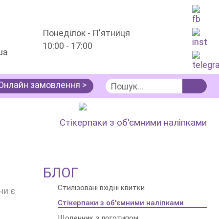
Понеділок - П'ятниця
10:00 - 17:00
ua
Онлайн замовлення >
Інформація
Блог
Стікерпаки з об'ємними наліпками
БЛОГ
Стилізовані вхідні квитки
ни є
Стікерпаки з об'ємними наліпками
Щоденник з логотипом