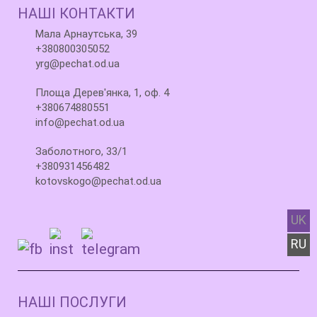
НАШІ КОНТАКТИ
Мала Арнаутська, 39
+380800305052
yrg@pechat.od.ua
Площа Дерев'янка, 1, оф. 4
+380674880551
info@pechat.od.ua
Заболотного, 33/1
+380931456482
kotovskogo@pechat.od.ua
UK
RU
НАШІ ПОСЛУГИ