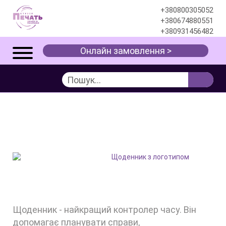
+380800305052
+380674880551
+380931456482
Онлайн замовлення >
ЩОДЕННИК З
ЛОГОТИПОМ
Інформація
Блог
Щоденник з логотипом
Щоденник - найкращий контролер часу. Він
допомагає планувати справи,