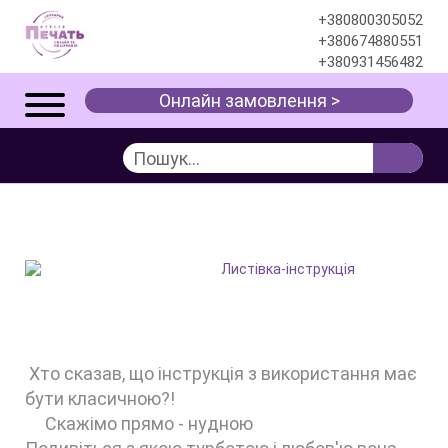
+380800305052
+380674880551
+380931456482
Онлайн замовлення >
ЛИСТІВКА-ІНСТРУКЦІЯ
Інформація
Блог
Листівка-інструкція
Хто сказав, що інструкція з використання має
бути класичною?!
Скажімо прямо - нудною