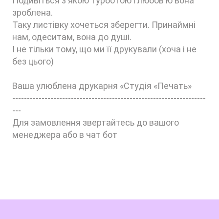
Подивіться з якою турботою і любов'ю вона
зроблена.
Таку листівку хочеться зберегти. Принаймні
нам, одеситам, вона до душі.
І не тільки тому, що ми її друкували (хоча і не
без цього)
Ваша улюблена друкарня «Студія «Печать»
------------------------------------------------------------------
---
Для замовлення звертайтесь до вашого
менеджера або в чат бот