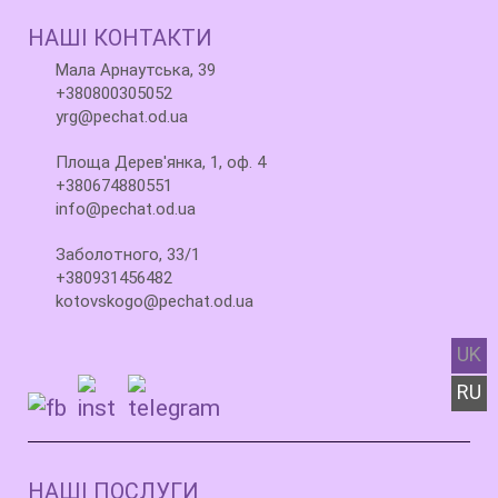
НАШІ КОНТАКТИ
Мала Арнаутська, 39
+380800305052
yrg@pechat.od.ua
Площа Дерев'янка, 1, оф. 4
+380674880551
info@pechat.od.ua
Заболотного, 33/1
+380931456482
kotovskogo@pechat.od.ua
UK
RU
НАШІ ПОСЛУГИ